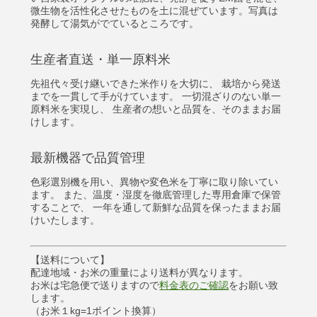
微生物を活性化させたものを土に混ぜています。写真は
発酵して湯気がでているところです。
生産者直送・単一原料米
先祖代々受け継いできた米作りを大切に、 栽培から発送
までを一貫して手がけています。 一切混ざりのない単一
原料米を実現し、 生産者の想いと品質を、そのままお届
けします。
最新機器で品質管理
色彩選別機を用い、異物や変色米を丁寧に取り除いてい
ます。 また、温度・湿度を徹底管理した専用倉庫で保管
することで、 一年を通して新鮮な品質を保ったままお届
けいたします。
【送料について】
配達地域・お米の重量により送料が異なります。
お米は宅急便で送りますので
料金表のご確認
をお願い致
します。
（お米１kg=1ポイント換算）