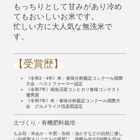
もっちりとして甘みがあり冷め
てもおいしいお米です。
忙しい方に大人気な
無洗米
で
す。
【受賞歴】
《令和3・4年》米・食味分析鑑定コンクール国際
大会 ベストファーマー認定
《令和7年》南魚沼産コシヒカリ食味コンテスト
優秀賞
《令和7年》米・食味分析鑑定コンクール国際大
会 グルメライス倶楽部認定
土づくり・有機肥料栽培
もみ殻・米ぬか・牛肥・魚粉・油かすなどの自然に優し
い自家製オリジナルの堆肥に、発酵を促すEM菌を混ぜ、