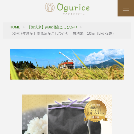
HOME
【無洗米】南魚沼産こしひかり
【令和7年度産】南魚沼産こしひかり 無洗米 10㎏（5kg×2袋）