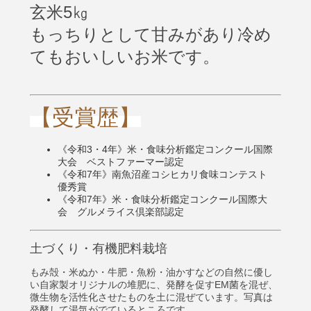
玄米5㎏
もっちりとして甘みがあり冷め
てもおいしいお米です。
【受賞歴】
《令和3・4年》米・食味分析鑑定コンクール国際
大会 ベストファーマー認定
《令和7年》南魚沼産コシヒカリ食味コンテスト
優秀賞
《令和7年》米・食味分析鑑定コンクール国際大
会 グルメライス倶楽部認定
土づくり・有機肥料栽培
もみ殻・米ぬか・牛肥・魚粉・油かすなどの自然に優し
い自家製オリジナルの堆肥に、発酵を促すEM菌を混ぜ、
微生物を活性化させたものを土に混ぜています。写真は
発酵して湯気がでているところです。