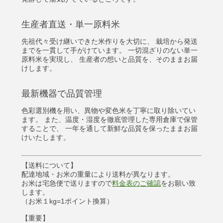
生産者直送・単一原料米
先祖代々受け継いできた米作りを大切に、 栽培から発送
までを一貫して手がけています。 一切混ざりのない単一
原料米を実現し、 生産者の想いと品質を、そのままお届
けします。
最新機器で品質管理
色彩選別機を用い、異物や変色米を丁寧に取り除いてい
ます。 また、温度・湿度を徹底管理した専用倉庫で保管
することで、 一年を通して新鮮な品質を保ったままお届
けいたします。
【送料について】
配達地域・お米の重量により送料が異なります。
お米は宅急便で送りますので
料金表のご確認
をお願い致
します。
（お米１kg=1ポイント換算）
【重要】